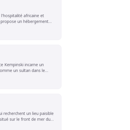
'hospitalité africaine et
tel propose un hébergement
Un bain turc et un service de
une réception ouverte 24h/24,
établissement.
ce Kempinski incarne un
dans une destination pleine de
ir, notre équipe
 où non seulement des
Services a été mis en œuvre
loyés dans le monde entier,
i recherchent un lieu paisible
 situé sur le front de mer du
vice personnalisé unique.