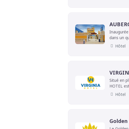
AUBER
Inaugurée 
dans un qu
fonctionnel
Hôtel
bureau). U
L'équipe y 
standard b
VIRGIN
Situé en p
HOTEL est 
ses client
Hôtel
inoubliable
Golden 
Le Golden 