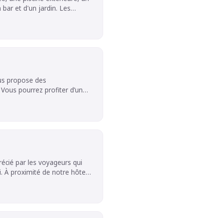
 et d'un jardin. Les
lévision par satellite à
ive est pourvue d'articles de
 internationale. Parlant
re service pour toute
vous propose des
8,3 pour un séjour à deux.
Vous pourrez profiter d’une
 ainsi que d’une connexion
ains privative est équipée
ments offrent une vue sur la
 sont fournis dans toutes les
s couples
la note de 9,1 pour un séjour
el
 moyens de transports (taxis,
an plat et une bouilloire