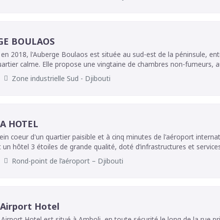
GE BOULAOS
en 2018, l'Auberge Boulaos est située au sud-est de la péninsule, entre 
artier calme. Elle propose une vingtaine de chambres non-fumeurs, au
les (climatisation, écran plat, chaînes satellite, salle de bains privative,
Zone industrielle Sud - Djibouti
ne cuisine commune est à disposition. La réception est ouverte 24h/24 
est accueillante, disponible et efficace. Un très bon rapport qualité-pr
asique.
A HOTEL
lein coeur d'un quartier paisible et à cinq minutes de l'aéroport intern
un hôtel 3 étoiles de grande qualité, doté d’infrastructures et servic
s, l'hotel dispose de 33 chambres et suites et offre un cadre idéal p
Rond-point de l’aéroport – Djibouti
s.
Airport Hotel
Airport Hotel est situé à Amboli, en toute sécurité le long de la rue p