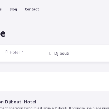
s
Blog
Contact
se
Hôtel
n Djibouti Hotel
ement Sheraton Djibouti est situé à Djibouti. Il propose une plage priv