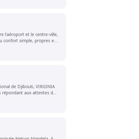
l'aéroport et le centre-ville,
 confort simple, propres et
 mini-frigo, wifi, coin
(anglais et français).
ix pour cette auberge au
ational de Djibouti, VIRGINIA
es répondant aux attentes de
our passer des moments
rincipale Nelson Mandela, à