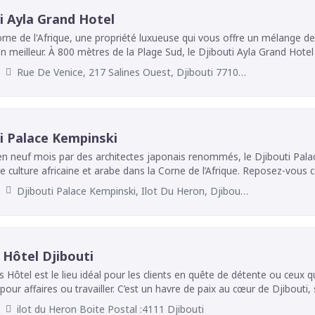
i Ayla Grand Hotel
rne de l'Afrique, une propriété luxueuse qui vous offre un mélange de l
n meilleur. À 800 mètres de la Plage Sud, le Djibouti Ayla Grand Ho
taurant, un parking privé gratuit, une piscine extérieure et un jardin. 
Rue De Venice, 217 Salines Ouest, Djibouti 77101 Djibouti
e voitures sont à la disposition des clients. L'hébergement dispose d'
ce de navette, d'un service de chambre et du Wi-Fi gratuit dans tout l'
i Palace Kempinski
en neuf mois par des architectes japonais renommés, le Djibouti Pala
re africaine et arabe dans la Corne de l’Afrique. Reposez-vous comme un sultan dans le
tel de la Corne de l’Afrique, où l’élégance rencontre le luxe oriental, 
Djibouti Palace Kempinski, Ilot Du Heron, Djibouti, 1960, Djibouti
sur le
 golfe de Tadjourah. Que vous voyagiez pour affaires ou pour le plais
ée et nos services personnalisés vous invitent à un séjour agréable
s sont faites, mais des souvenirs sont créés. Kempinski White Glove 
 Hôtel Djibouti
er un environnement sain et sécuritaire pour tous nos clients et emp
mps.
 Hôtel est le lieu idéal pour les clients en quête de détente ou ceux qu
 pour affaires ou travailler. C’est un havre de paix au cœur de Djibouti,
ésidentiel du Héron, qui vous offre une ambiance confortable et un ser
ilot du Heron Boite Postal :4111 Djibouti