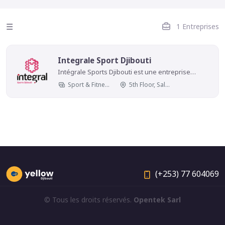
☰
1 Entreprises
Integrale Sport Djibouti
Intégrale Sports Djibouti est une entreprise
nationale et internationale spécialisée dans le
Sport & Fitness
5th Floor, Salaam Tower, Djibouti
couverture et la promotion d'événements sportifs
à Djibouti. Elle s'engage à offrir une expérience
complète de l'univers sportif en transmettant des
événements en direct, où indirect, en couvrant les
compétitions nationales et internationales et en
fournissant des analyses détaillées. Intégrale
Sports Djibouti est aussi une plateforme pour
promouvoir les talents sportifs djiboutiens et
encourager la pratique du sport à tous les
niveaux, de l'amateur au professionnel, Aider les
(+253) 77 604069
hommes ,les jeunes ,les enfants ,les femmes sur
les patriotisme positif du pays amélioré sur les
sports et loisirs international. Courage le ANPH qui
© Tous les droits réservés.
Opentek Sarl
sont le même que nous et qu' il sont héros sur
toutes les normes nationales et internationales
Être heureux (euse) à tout les moments.